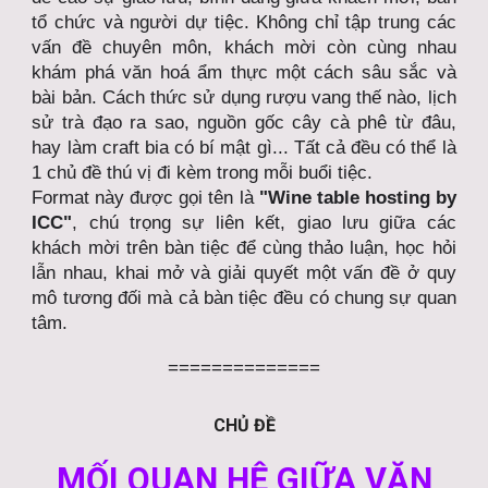
tổ chức và người dự tiệc. Không chỉ tập trung các
vấn đề chuyên môn, khách mời còn cùng nhau
khám phá văn hoá ẩm thực một cách sâu sắc và
bài bản. Cách thức sử dụng rượu vang thế nào, lịch
sử trà đạo ra sao, nguồn gốc cây cà phê từ đâu,
hay làm craft bia có bí mật gì... Tất cả đều có thể là
1 chủ đề thú vị đi kèm trong mỗi buổi tiệc.
Format này được gọi tên là
"Wine table hosting by
ICC"
, chú trọng sự liên kết, giao lưu giữa các
khách mời trên bàn tiệc để cùng thảo luận, học hỏi
lẫn nhau, khai mở và giải quyết một vấn đề ở quy
mô tương đối mà cả bàn tiệc đều có chung sự quan
tâm.
==============
CHỦ ĐỀ
MỐI QUAN HỆ GIỮA VĂN