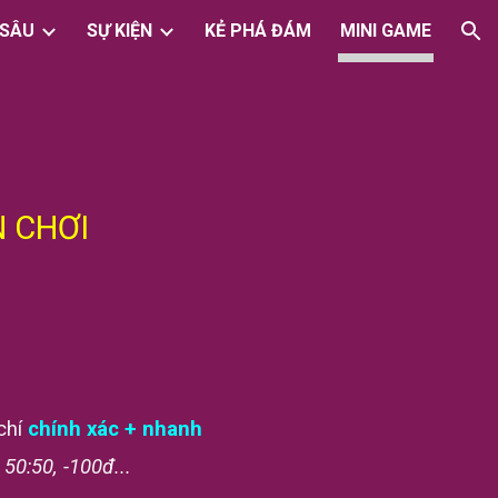
 SÂU
SỰ KIỆN
KẺ PHÁ ĐÁM
MINI GAME
ion
N CHƠI
 chí
chính xác + nhanh
50:50, -100đ...