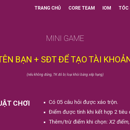
TRANG CHỦ
CORE TEAM
IOM
TÓC
ip to main content
Skip to navigat
MINI GAME
TÊN BẠN + SĐT ĐỂ TẠO TÀI KHOẢ
(nếu không đúng, TK đó bị loại khỏi bảng xếp hạng)
Có 05 câu hỏi được xáo trộn.
UẬT CHƠI
Điểm được tính khi kết hợp 2 tiêu
Thêm/trừ điểm khi chọn:
X2 điểm, 